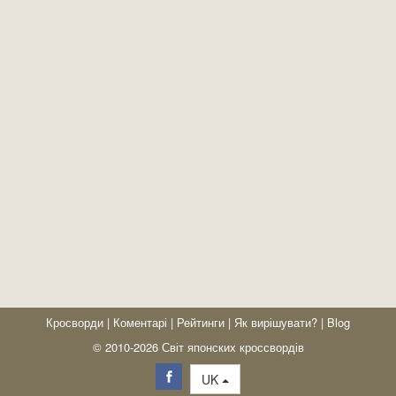
Кросворди
|
Коментарі
|
Рейтинги
|
Як вирішувати?
|
Blog
© 2010-2026 Світ японских кроссвордів
UK