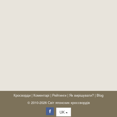
Кросворди
|
Коментарі
|
Рейтинги
|
Як вирішувати?
|
Blog
© 2010-2026 Світ японских кроссвордів
UK