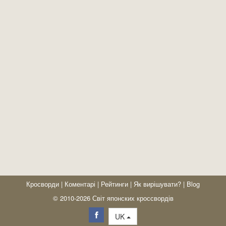
Кросворди
|
Коментарі
|
Рейтинги
|
Як вирішувати?
|
Blog
© 2010-2026 Світ японских кроссвордів
UK