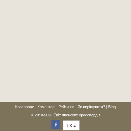
Кросворди
|
Коментарі
|
Рейтинги
|
Як вирішувати?
|
Blog
© 2010-2026 Світ японских кроссвордів
UK