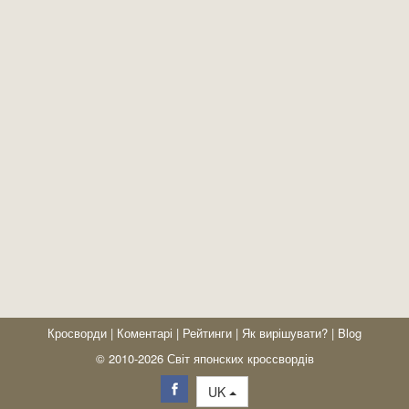
Кросворди
|
Коментарі
|
Рейтинги
|
Як вирішувати?
|
Blog
© 2010-2026 Світ японских кроссвордів
UK