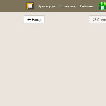
Кросворди
Коментарі
Рейтинги
Назад
Очист