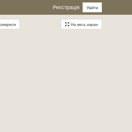
Реєстрація
Увійти
евірити
На весь екран