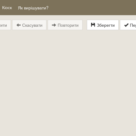
Кіоск
Як вирішувати?
ити
Скасувати
Повторити
Зберегти
Пер