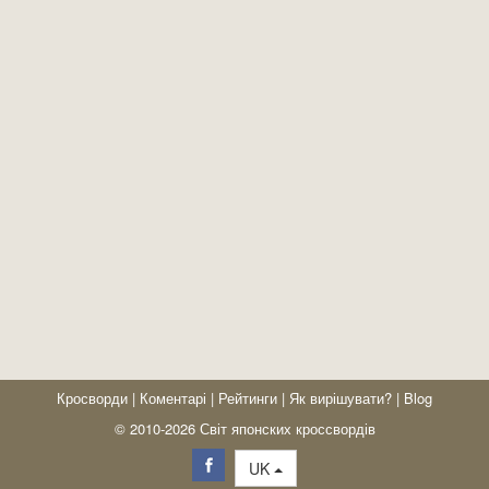
Кросворди
|
Коментарі
|
Рейтинги
|
Як вирішувати?
|
Blog
© 2010-2026 Світ японских кроссвордів
UK