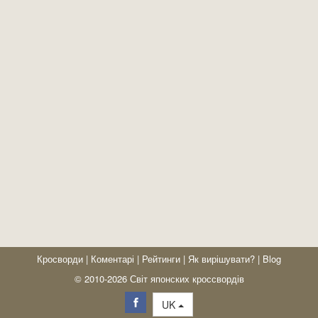
Кросворди
|
Коментарі
|
Рейтинги
|
Як вирішувати?
|
Blog
© 2010-2026 Світ японских кроссвордів
UK