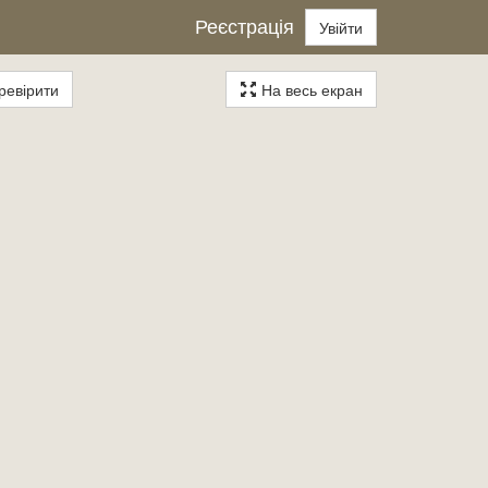
Реєстрація
Увійти
евірити
На весь екран