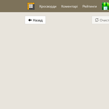
Кросворди
Коментарі
Рейтинги
Назад
Очист