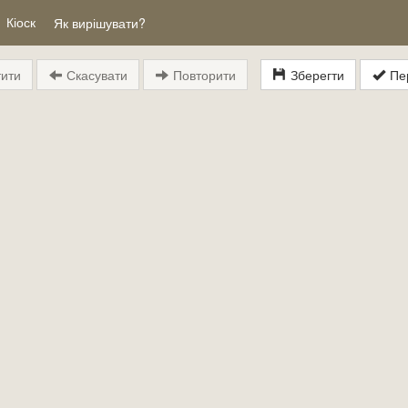
Кіоск
Як вирішувати?
ити
Скасувати
Повторити
Зберегти
Пер