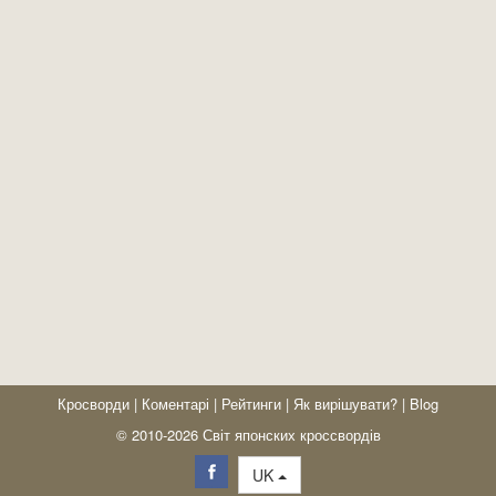
Кросворди
|
Коментарі
|
Рейтинги
|
Як вирішувати?
|
Blog
© 2010-2026 Світ японских кроссвордів
UK