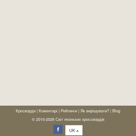
Кросворди
|
Коментарі
|
Рейтинги
|
Як вирішувати?
|
Blog
© 2010-2026 Світ японских кроссвордів
UK