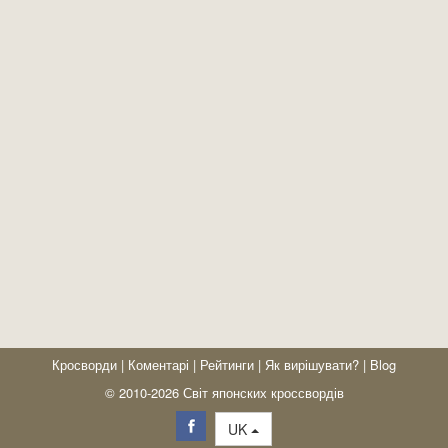
Кросворди
|
Коментарі
|
Рейтинги
|
Як вирішувати?
|
Blog
© 2010-2026 Світ японских кроссвордів
UK