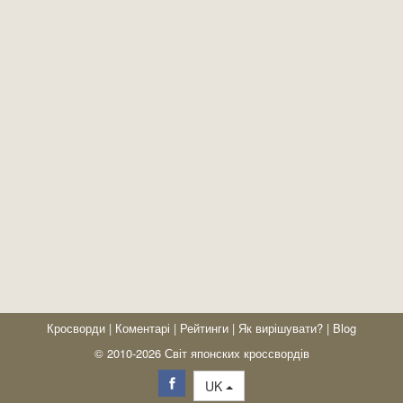
Кросворди
|
Коментарі
|
Рейтинги
|
Як вирішувати?
|
Blog
© 2010-2026 Світ японских кроссвордів
UK