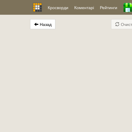
Кросворди
Коментарі
Рейтинги
Назад
Очист