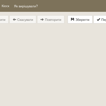
Кіоск
Як вирішувати?
ити
Скасувати
Повторити
Зберегти
Пер