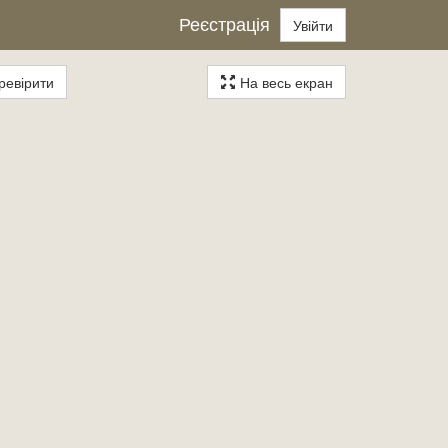
Реєстрація
Увійти
евірити
На весь екран