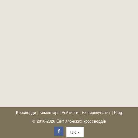
Кросворди
|
Коментарі
|
Рейтинги
|
Як вирішувати?
|
Blog
© 2010-2026 Світ японских кроссвордів
UK