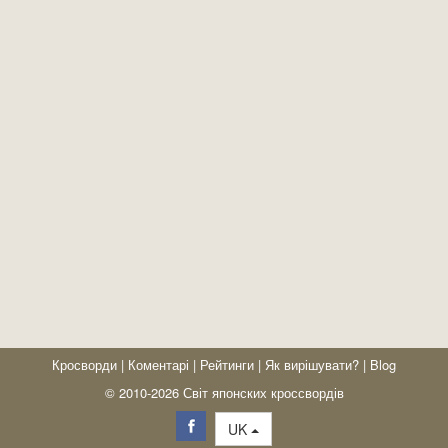
Кросворди
|
Коментарі
|
Рейтинги
|
Як вирішувати?
|
Blog
© 2010-2026 Світ японских кроссвордів
UK