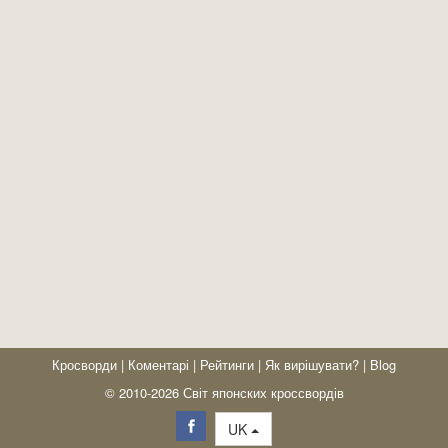
Кросворди
|
Коментарі
|
Рейтинги
|
Як вирішувати?
|
Blog
© 2010-2026 Світ японских кроссвордів
UK