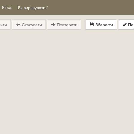
Кіоск
Як вирішувати?
ити
Скасувати
Повторити
Зберегти
Пер