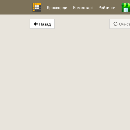
Кросворди
Коментарі
Рейтинги
Назад
Очист