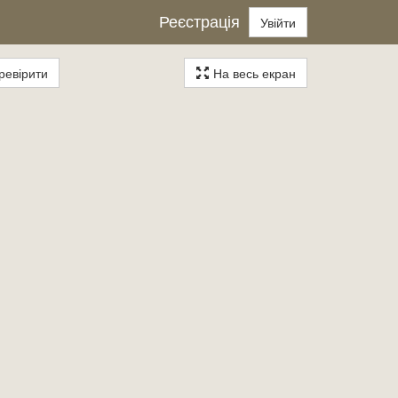
Реєстрація
Увійти
евірити
На весь екран