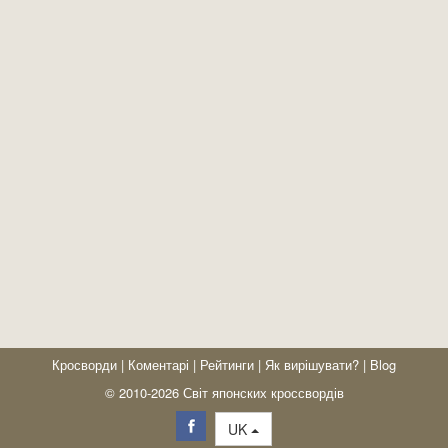
Кросворди
|
Коментарі
|
Рейтинги
|
Як вирішувати?
|
Blog
© 2010-2026 Світ японских кроссвордів
UK