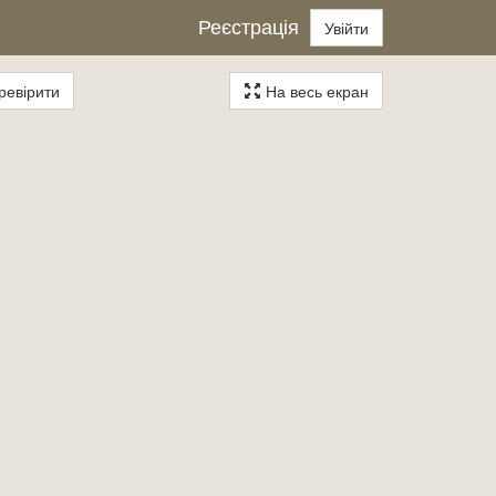
Реєстрація
Увійти
евірити
На весь екран