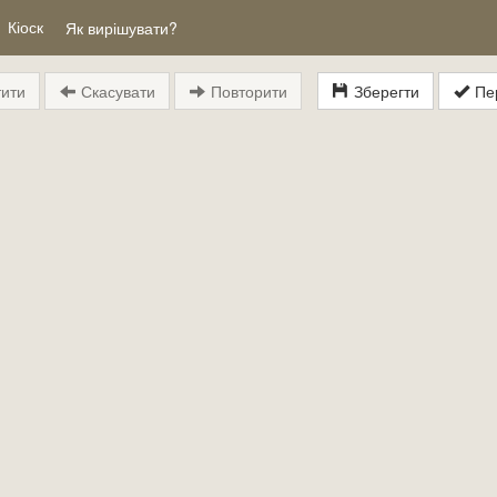
Кіоск
Як вирішувати?
ити
Скасувати
Повторити
Зберегти
Пер