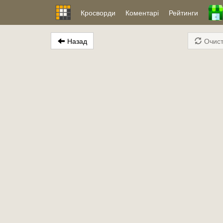
Кросворди
Коментарі
Рейтинги
Назад
Очист