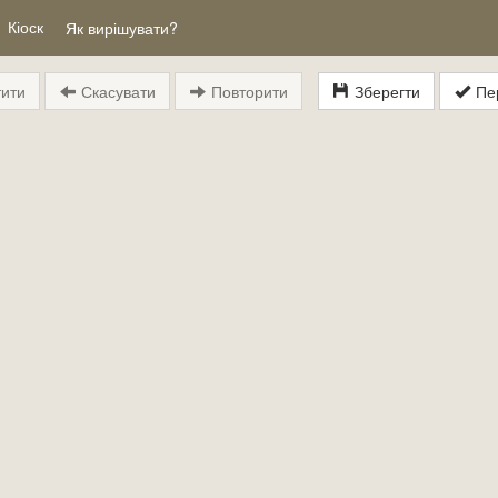
Кіоск
Як вирішувати?
ити
Скасувати
Повторити
Зберегти
Пер