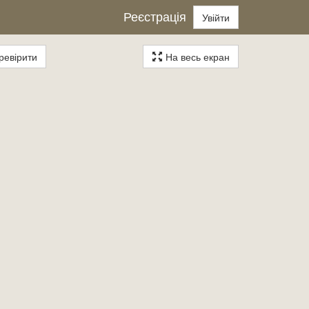
Реєстрація
Увійти
евірити
На весь екран