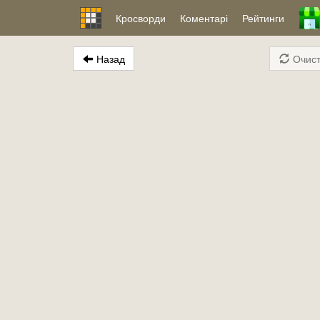
Кросворди
Коментарі
Рейтинги
Назад
Очист