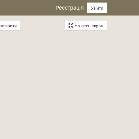
Реєстрація
Увійти
евірити
На весь екран