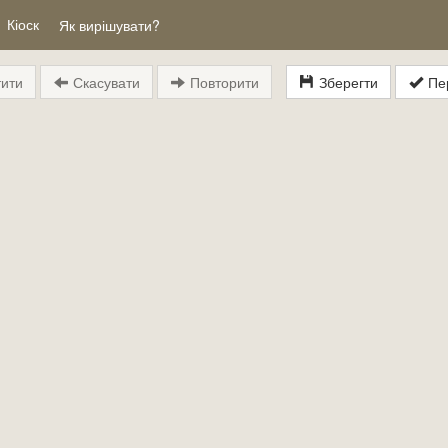
Кіоск
Як вирішувати?
ити
Скасувати
Повторити
Зберегти
Пер