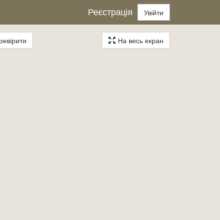
Реєстрація
Увійти
евірити
На весь екран