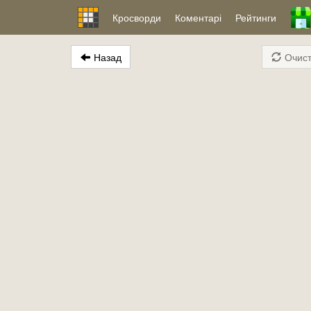
Кросворди
Коментарі
Рейтинги
Назад
Очист