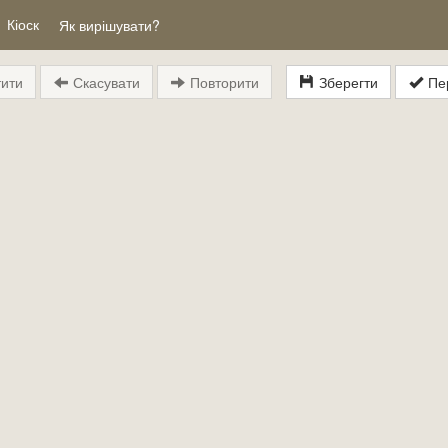
Кіоск
Як вирішувати?
ити
Скасувати
Повторити
Зберегти
Пер