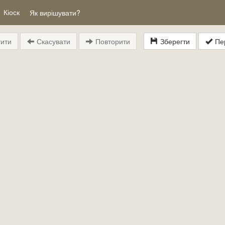
Кіоск
Як вирішувати?
ити
Скасувати
Повторити
Зберегти
Пер