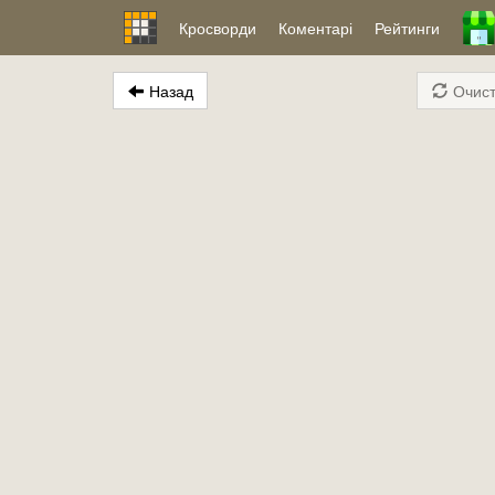
Кросворди
Коментарі
Рейтинги
Назад
Очист