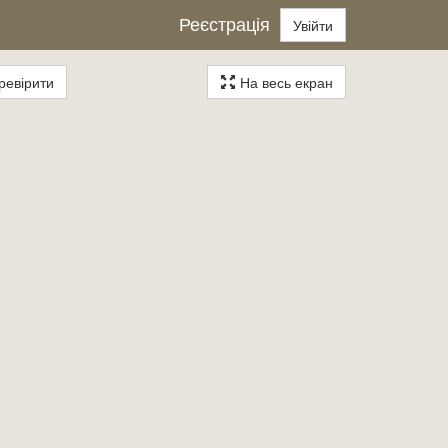
Реєстрація
Увійти
евірити
На весь екран