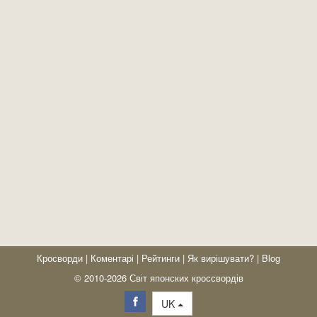
Кросворди
|
Коментарі
|
Рейтинги
|
Як вирішувати?
|
Blog
© 2010-2026 Світ японских кроссвордів
UK