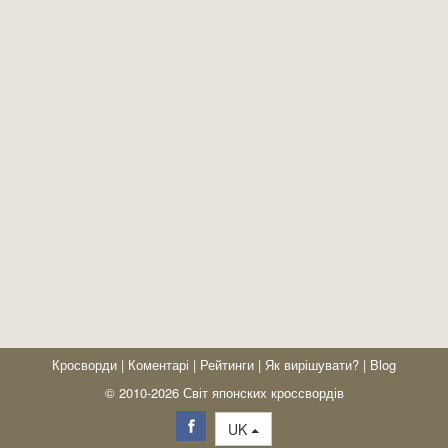
Кросворди
|
Коментарі
|
Рейтинги
|
Як вирішувати?
|
Blog
© 2010-2026 Світ японских кроссвордів
UK