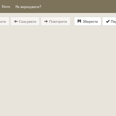
Кіоск
Як вирішувати?
ити
Скасувати
Повторити
Зберегти
Пер