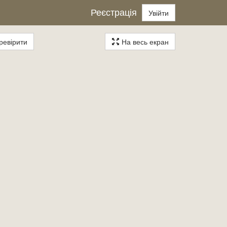
Реєстрація
Увійти
евірити
На весь екран