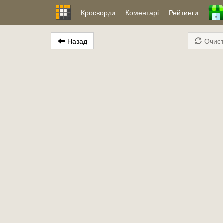
Кросворди
Коментарі
Рейтинги
Назад
Очист