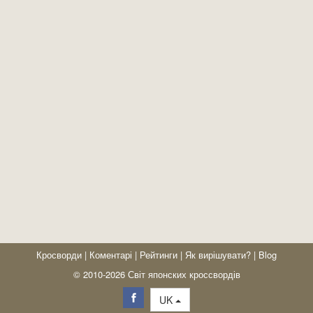
Кросворди
|
Коментарі
|
Рейтинги
|
Як вирішувати?
|
Blog
© 2010-2026 Світ японских кроссвордів
UK