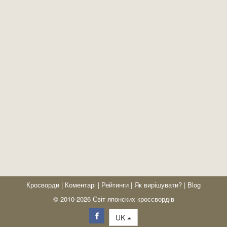
Кросворди
|
Коментарі
|
Рейтинги
|
Як вирішувати?
|
Blog
© 2010-2026 Світ японских кроссвордів
UK