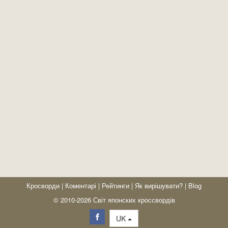
Кросворди
|
Коментарі
|
Рейтинги
|
Як вирішувати?
|
Blog
© 2010-2026 Світ японских кроссвордів
UK