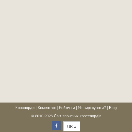
Кросворди
|
Коментарі
|
Рейтинги
|
Як вирішувати?
|
Blog
© 2010-2026 Світ японских кроссвордів
UK