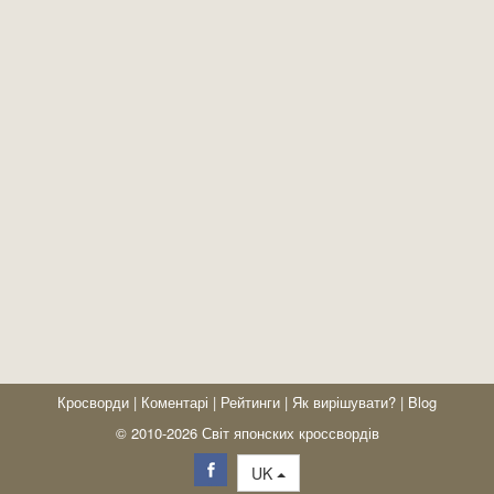
Кросворди
|
Коментарі
|
Рейтинги
|
Як вирішувати?
|
Blog
© 2010-2026 Світ японских кроссвордів
UK