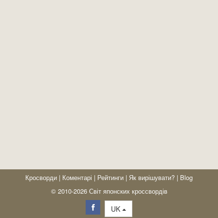
Кросворди
|
Коментарі
|
Рейтинги
|
Як вирішувати?
|
Blog
© 2010-2026 Світ японских кроссвордів
UK