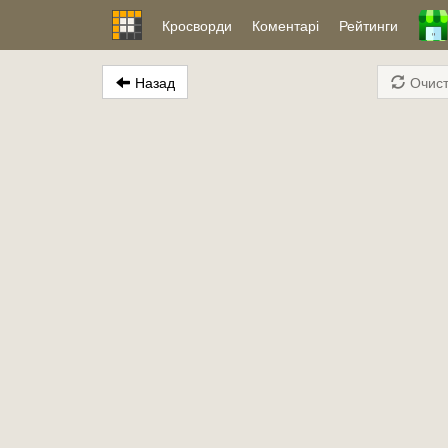
Кросворди
Коментарі
Рейтинги
Назад
Очист