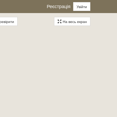
Реєстрація
Увійти
евірити
На весь екран