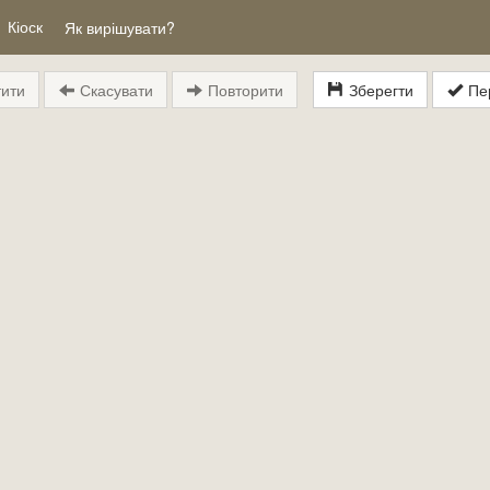
Кіоск
Як вирішувати?
ити
Скасувати
Повторити
Зберегти
Пер