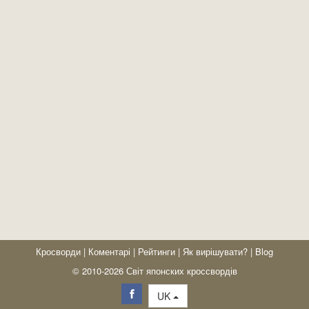
Кросворди
|
Коментарі
|
Рейтинги
|
Як вирішувати?
|
Blog
© 2010-2026 Світ японских кроссвордів
UK