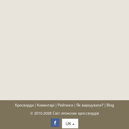
Кросворди
|
Коментарі
|
Рейтинги
|
Як вирішувати?
|
Blog
© 2010-2026 Світ японских кроссвордів
UK