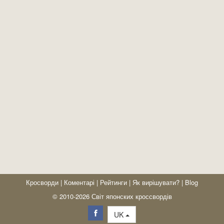
Кросворди
|
Коментарі
|
Рейтинги
|
Як вирішувати?
|
Blog
© 2010-2026 Світ японских кроссвордів
UK