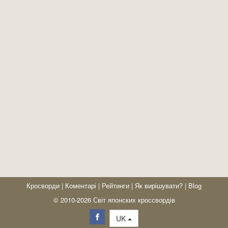
Кросворди
|
Коментарі
|
Рейтинги
|
Як вирішувати?
|
Blog
© 2010-2026 Світ японских кроссвордів
UK