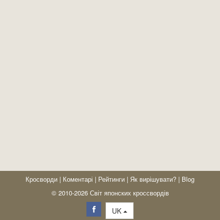
Кросворди
|
Коментарі
|
Рейтинги
|
Як вирішувати?
|
Blog
© 2010-2026 Світ японских кроссвордів
UK