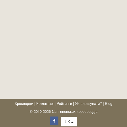
Кросворди
|
Коментарі
|
Рейтинги
|
Як вирішувати?
|
Blog
© 2010-2026 Світ японских кроссвордів
UK