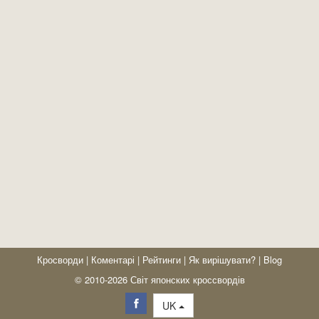
Кросворди
|
Коментарі
|
Рейтинги
|
Як вирішувати?
|
Blog
© 2010-2026 Світ японских кроссвордів
UK