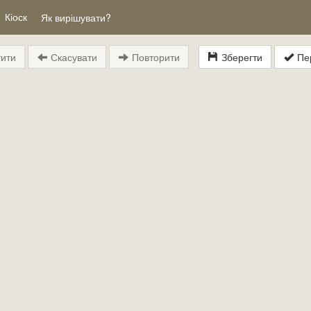
Кіоск
Як вирішувати?
ити
Скасувати
Повторити
Зберегти
Пер