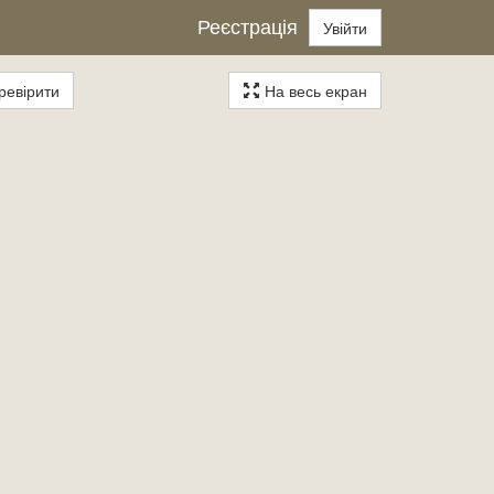
Реєстрація
Увійти
евірити
На весь екран