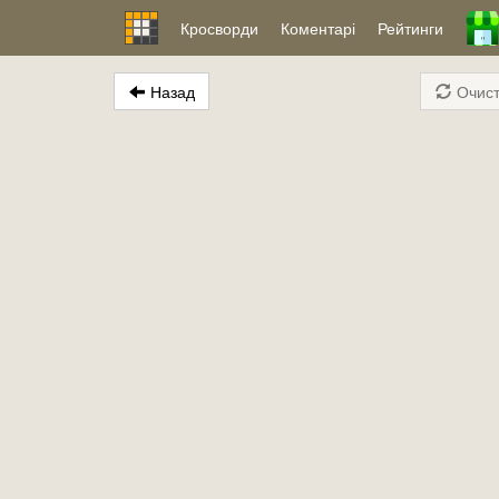
Кросворди
Коментарі
Рейтинги
Назад
Очист