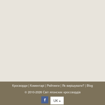
Кросворди
|
Коментарі
|
Рейтинги
|
Як вирішувати?
|
Blog
© 2010-2026 Світ японских кроссвордів
UK