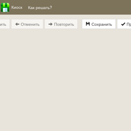
Киоск
Как решать?
ить
Отменить
Повторить
Сохранить
Пр