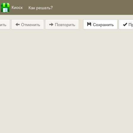
Киоск
Как решать?
ить
Отменить
Повторить
Сохранить
Пр