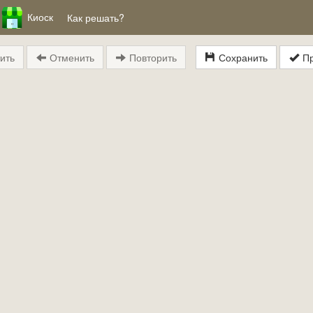
Киоск
Как решать?
ить
Отменить
Повторить
Сохранить
Пр