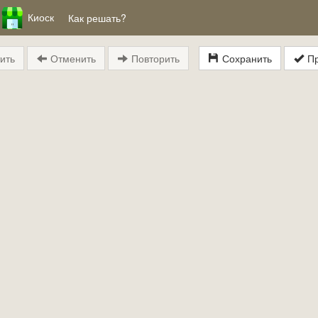
Киоск
Как решать?
ить
Отменить
Повторить
Сохранить
Пр