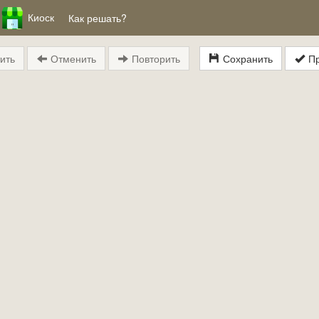
Киоск
Как решать?
ить
Отменить
Повторить
Сохранить
Пр