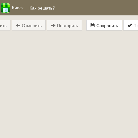
Киоск
Как решать?
ить
Отменить
Повторить
Сохранить
Пр