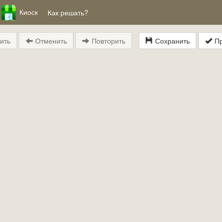
Киоск
Как решать?
ить
Отменить
Повторить
Сохранить
Пр